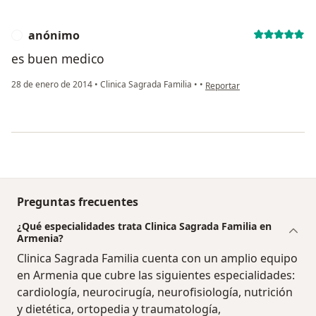
anónimo
A
es buen medico
en opinión del usuario anón
28 de enero de 2014
•
Clinica Sagrada Familia
•
•
Reportar
Preguntas frecuentes
¿Qué especialidades trata Clinica Sagrada Familia en
Armenia?
Clinica Sagrada Familia cuenta con un amplio equipo
en Armenia que cubre las siguientes especialidades:
cardiología, neurocirugía, neurofisiología, nutrición
y dietética, ortopedia y traumatología,