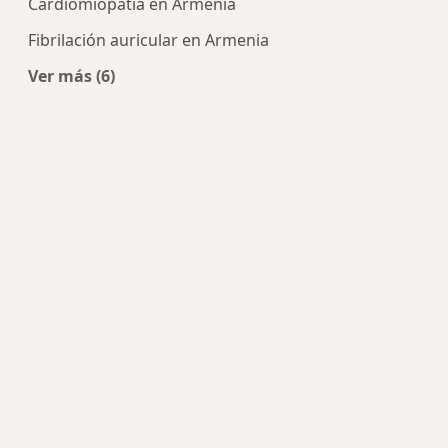
Cardiomiopatia en Armenia
Fibrilación auricular en Armenia
Ver más (6)
Más en esta categoría: Enfermedades más trat