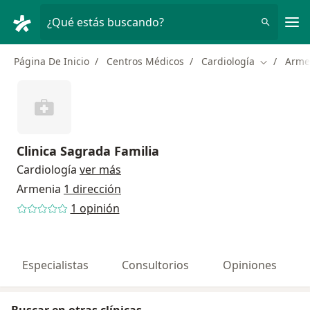
Men
¿Qué estás buscando?
Página De Inicio
Centros Médicos
Cardiología
Arme
Cambiar d
Clinica Sagrada Familia
Cardiología
ver más
Armenia
1 dirección
1 opinión
Especialistas
Consultorios
Opiniones
Buscar en otras clínicas