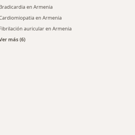
Bradicardia en Armenia
Cardiomiopatia en Armenia
Fibrilación auricular en Armenia
Ver más (6)
Más en esta categoría: Enfermedades más tratada
cos más populares