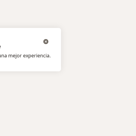
e
na mejor experiencia.
os pacientes
Para profesionales
listas
Planes y precios
s
Para doctores
ta al Experto
Para clinicas
amentos
Noa Notes
nuevo
os
Recursos gratuitos
medades
Condiciones de los Planes