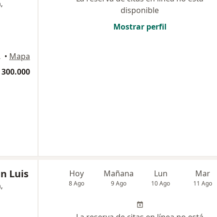
,
disponible
Mostrar perfil
Piedecuesta
•
Mapa
 300.000
n Luis
Hoy
Mañana
Lun
Mar
8 Ago
9 Ago
10 Ago
11 Ago
,