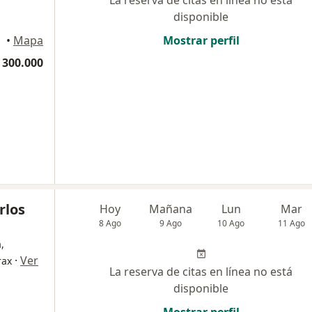
La reserva de citas en línea no está
disponible
•
Mapa
Mostrar perfil
 300.000
rlos
Hoy
Mañana
Lun
Mar
8 Ago
9 Ago
10 Ago
11 Ago
,
·
Ver
rax
La reserva de citas en línea no está
disponible