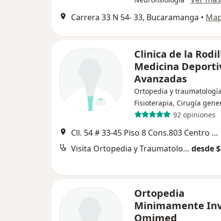
Carrera 33 N 54- 33, Bucaramanga
•
Ma
Clinica de la Rodil
Medicina Deporti
Avanzadas
Ortopedia y traumatología
Fisioterapia, Cirugía gene
92 opiniones
Cll. 54 # 33-45 Piso 8 Cons.803 Centro Medico Clinica Bucaramanga, Bucaramanga
Visita Ortopedia y Traumatología
desde $
Ortopedia
Minimamente Inv
Omimed