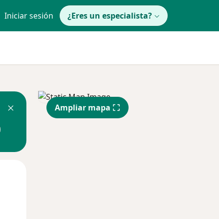
Iniciar sesión
¿Eres un especialista?
Ampliar mapa
Mié
Jue
Vie
12 Ago
13 Ago
14 Ago