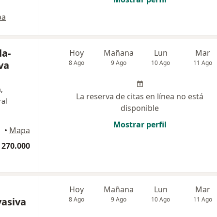
pa
la-
Hoy
Mañana
Lun
Mar
va
8 Ago
9 Ago
10 Ago
11 Ago
,
La reserva de citas en línea no está
ral
disponible
Mostrar perfil
•
Mapa
 270.000
Hoy
Mañana
Lun
Mar
asiva
8 Ago
9 Ago
10 Ago
11 Ago