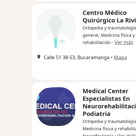
Centro Médico
Quirúrgico La Riv
Ortopedia y traumatología
general, Medicina física y
·
Ver más
rehabilitación
Calle 51 38-53, Bucaramanga
•
Mapa
Medical Center
Especialistas En
Neurorehabilitac
Podiatria
Ortopedia y traumatología
Medicina física y rehabilit
·
Ver más
Neurofisiología