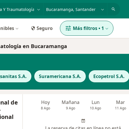
dad, enfermedad o nombre
p. ej. Bogotá
nibles
Seguro
Más filtros
•
1
matología en Bucaramanga
anitas S.A.
Suramericana S.A.
Ecopetrol S.A.
nal de
Hoy
Mañana
Lun
Mar
-
8 Ago
9 Ago
10 Ago
11 Ago
ional
La reserva de citas en línea no está