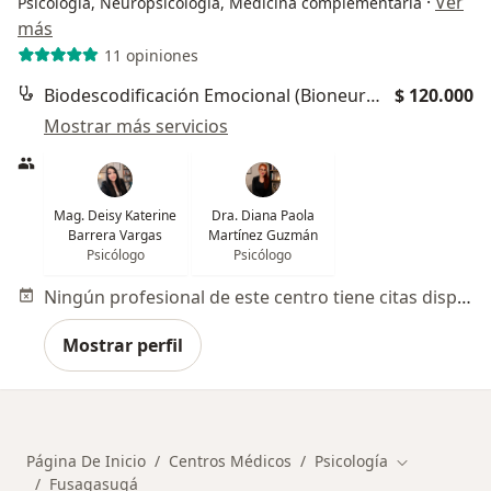
·
Ver
Psicología, Neuropsicología, Medicina complementaria
más
11 opiniones
Biodescodificación Emocional (Bioneuroemoción)
$ 120.000
Mostrar más servicios
Mag. Deisy Katerine
Dra. Diana Paola
Barrera Vargas
Martínez Guzmán
Psicólogo
Psicólogo
Ningún profesional de este centro tiene citas disponibles
Mostrar perfil
Página De Inicio
Centros Médicos
Psicología
Cambiar de 
Fusagasugá