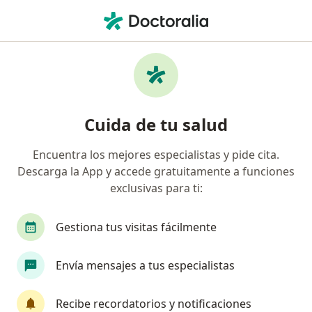
Men
¿Qué estás buscando?
Página De Inicio
Centros Médicos
Psicología
Bogot
Cambiar de 
Cuida de tu salud
Encuentra los mejores especialistas y pide cita.
Descarga la App y accede gratuitamente a funciones
exclusivas para ti:
Gestiona tus visitas fácilmente
Envía mensajes a tus especialistas
Flex Tu Mente Psicología SAS
Recibe recordatorios y notificaciones