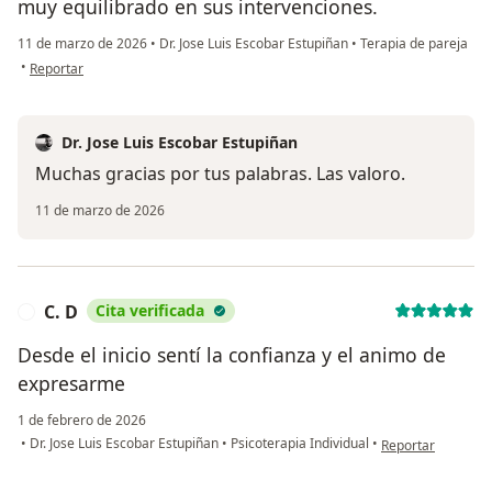
muy equilibrado en sus intervenciones.
11 de marzo de 2026
•
Dr. Jose Luis Escobar Estupiñan
•
Terapia de pareja
en opinión del usuario Daniel
•
Reportar
Dr. Jose Luis Escobar Estupiñan
Muchas gracias por tus palabras. Las valoro.
11 de marzo de 2026
C. D
Cita verificada
C
Desde el inicio sentí la confianza y el animo de
expresarme
1 de febrero de 2026
en opinión del usu
•
Dr. Jose Luis Escobar Estupiñan
•
Psicoterapia Individual
•
Reportar