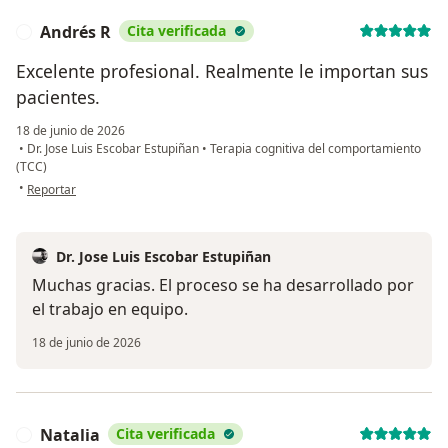
Andrés R
Cita verificada
A
Excelente profesional. Realmente le importan sus
pacientes.
18 de junio de 2026
•
Dr. Jose Luis Escobar Estupiñan
•
Terapia cognitiva del comportamiento
(TCC)
en opinión del usuario Andrés R
•
Reportar
Dr. Jose Luis Escobar Estupiñan
Muchas gracias. El proceso se ha desarrollado por
el trabajo en equipo.
18 de junio de 2026
Natalia
Cita verificada
N