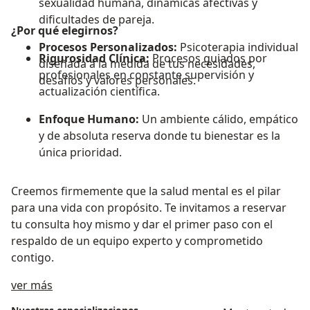
sexualidad humana, dinámicas afectivas y
dificultades de pareja.
¿Por qué elegirnos?
Procesos Personalizados:
Psicoterapia individual
Rigurosidad Clínica:
Procesos guiados por
diseñada a la medida de tus necesidades,
profesionales en constante supervisión y
desafíos y valores personales.
actualización científica.
Enfoque Humano:
Un ambiente cálido, empático
y de absoluta reserva donde tu bienestar es la
única prioridad.
Creemos firmemente que la salud mental es el pilar
para una vida con propósito. Te invitamos a reservar
tu consulta hoy mismo y dar el primer paso con el
respaldo de un equipo experto y comprometido
contigo.
Sobre nosotros
ver más