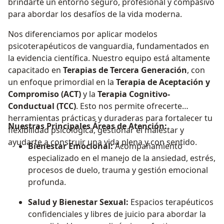
brindarte un entorno seguro, profesional y compasivo
para abordar los desafíos de la vida moderna.
Nos diferenciamos por aplicar modelos
psicoterapéuticos de vanguardia, fundamentados en
la evidencia científica. Nuestro equipo está altamente
capacitado en
Terapias de Tercera Generación
, con
un enfoque primordial en la
Terapia de Aceptación y
Compromiso (ACT)
y la
Terapia Cognitivo-
Conductual (TCC)
. Esto nos permite ofrecerte
herramientas prácticas y duraderas para fortalecer tu
Nuestras Principales Áreas de Atención:
flexibilidad psicológica, gestionar el malestar y
ayudarte a construir una vida plena y con sentido.
Bienestar Emocional:
Acompañamiento
especializado en el manejo de la ansiedad, estrés,
procesos de duelo, trauma y gestión emocional
profunda.
Salud y Bienestar Sexual:
Espacios terapéuticos
confidenciales y libres de juicio para abordar la