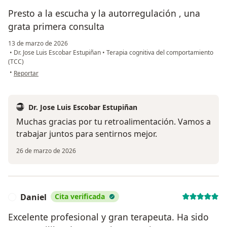
Presto a la escucha y la autorregulación , una
grata primera consulta
13 de marzo de 2026
•
Dr. Jose Luis Escobar Estupiñan
•
Terapia cognitiva del comportamiento
(TCC)
en opinión del usuario Natalia
•
Reportar
Dr. Jose Luis Escobar Estupiñan
Muchas gracias por tu retroalimentación. Vamos a
trabajar juntos para sentirnos mejor.
26 de marzo de 2026
Daniel
Cita verificada
D
Excelente profesional y gran terapeuta. Ha sido