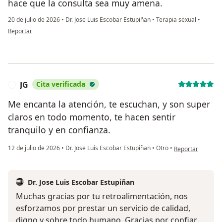
hace que la consulta sea muy amena.
20 de julio de 2026
•
Dr. Jose Luis Escobar Estupiñan
•
Terapia sexual
•
en opinión del usuario Mar
Reportar
JG
Cita verificada
J
Me encanta la atención, te escuchan, y son super
claros en todo momento, te hacen sentir
tranquilo y en confianza.
en opinión del us
12 de julio de 2026
•
Dr. Jose Luis Escobar Estupiñan
•
Otro
•
Reportar
Dr. Jose Luis Escobar Estupiñan
Muchas gracias por tu retroalimentación, nos
esforzamos por prestar un servicio de calidad,
digno y sobre todo humano. Gracias por confiar