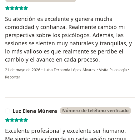
Su atención es excelente y genera mucha
comodidad y confianza. Realmente cambió mi
perspectiva sobre los psicólogos. Además, las
sesiones se sienten muy naturales y tranquilas, y
lo más valioso es que realmente se percibe el
cambio y el avance en cada proceso.
21 de mayo de 2026
•
Luisa Fernanda López Álvarez
•
Visita Psicología
•
en opinión del usuario Luisa Fernanda García Perea
Reportar
Luz Elena Múnera
Número de teléfono verificado
L
Excelente profesional y excelente ser humano.
Me siento muy cómoda en cada sesión porque