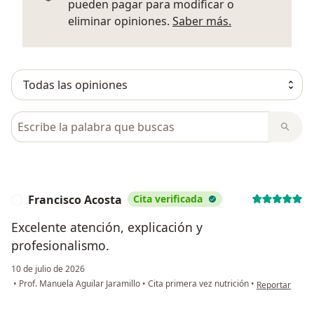
pueden pagar para modificar o
Más informació
eliminar opiniones.
Saber más.
Busca en opiniones
Francisco Acosta
Cita verificada
F
Excelente atención, explicación y
profesionalismo.
10 de julio de 2026
en opinión del
•
Prof. Manuela Aguilar Jaramillo
•
Cita primera vez nutrición
•
Reportar