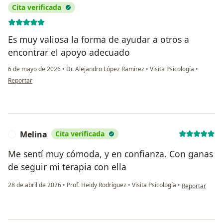
Cita verificada
Es muy valiosa la forma de ayudar a otros a
encontrar el apoyo adecuado
6 de mayo de 2026
•
Dr. Alejandro López Ramírez
•
Visita Psicología
•
en opinión del usuario Diana azucena castellanos González
Reportar
Melina
Cita verificada
M
Me sentí muy cómoda, y en confianza. Con ganas
de seguir mi terapia con ella
en opinión del
28 de abril de 2026
•
Prof. Heidy Rodríguez
•
Visita Psicología
•
Reportar