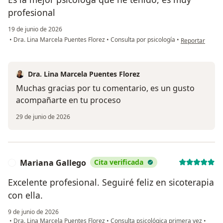
profesional
19 de junio de 2026
en opinión del 
•
Dra. Lina Marcela Puentes Florez
•
Consulta por psicología
•
Reportar
Dra. Lina Marcela Puentes Florez
Muchas gracias por tu comentario, es un gusto
acompañarte en tu proceso
29 de junio de 2026
Mariana Gallego
Cita verificada
M
Excelente profesional. Seguiré feliz en sicoterapia
con ella.
9 de junio de 2026
•
Dra. Lina Marcela Puentes Florez
•
Consulta psicológica primera vez
•