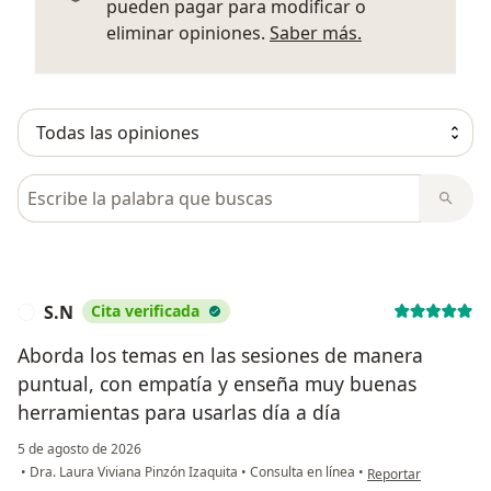
pueden pagar para modificar o
Más informació
eliminar opiniones.
Saber más.
Busca en opiniones
S.N
Cita verificada
S
Aborda los temas en las sesiones de manera
puntual, con empatía y enseña muy buenas
herramientas para usarlas día a día
5 de agosto de 2026
en opinión del usuar
•
Dra. Laura Viviana Pinzón Izaquita
•
Consulta en línea
•
Reportar