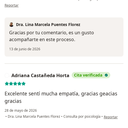
en opinión del usuario Mariana Gallego
Reportar
Dra. Lina Marcela Puentes Florez
Gracias por tu comentario, es un gusto
acompañarte en este proceso.
13 de junio de 2026
Adriana Castañeda Horta
Cita verificada
A
Excelente sentí mucha empatía, gracias geacias
gracias
28 de mayo de 2026
en opinión del
•
Dra. Lina Marcela Puentes Florez
•
Consulta por psicología
•
Reportar