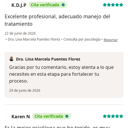
K.D.J.P
Cita verificada
K
Excelente profesional, adecuado manejo del
tratamiento
22 de junio de 2026
en opinión del u
•
Dra. Lina Marcela Puentes Florez
•
Consulta por psicología
•
Reportar
Dra. Lina Marcela Puentes Florez
Gracias por tu comentario, estoy atenta a lo que
necesites en esta etapa para fortalecer tu
proceso.
29 de junio de 2026
Karen N
Cita verificada
K
Es la mejor psicóloga que he tenido, es muy