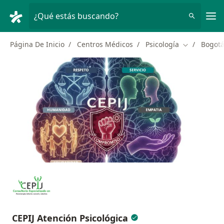
Men
¿Qué estás buscando?
Página De Inicio
Centros Médicos
Psicología
Bogot
Cambiar de 
CEPIJ Atención Psicológica