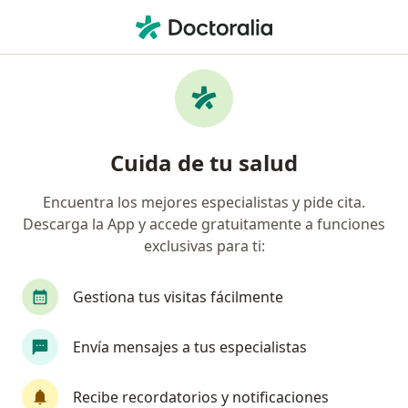
Men
Tratamiento Del Dolor • Sabaneta, Antioquia
Filtros
• 1
Seguro
Mapa
Centros médicos de tratamiento del dolor
Cuida de tu salud
en Sabaneta
Encuentra los mejores especialistas y pide cita.
Descarga la App y accede gratuitamente a funciones
¿Cuál es tu compañía aseguradora?
exclusivas para ti:
Gestiona tus visitas fácilmente
Envía mensajes a tus especialistas
Recibe recordatorios y notificaciones