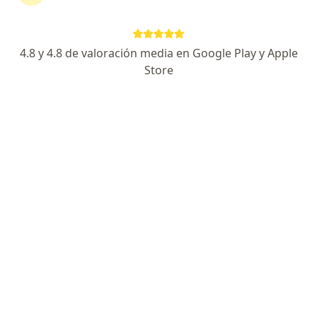
CREADENTISS
Tratamiento del dolor, Odontología, Cirugía oral y maxilofacial
·
Ver más
4.8 y 4.8 de valoración media en Google Play y Apple
395 opiniones
Store
Edificio mina, Cra. 46 #68 sur 33, Sabaneta, Antioquia, Sabaneta
•
Mapa
Ningún profesional de este centro tiene citas disponibles
Mostrar perfil
IPS CinéS S.A.S