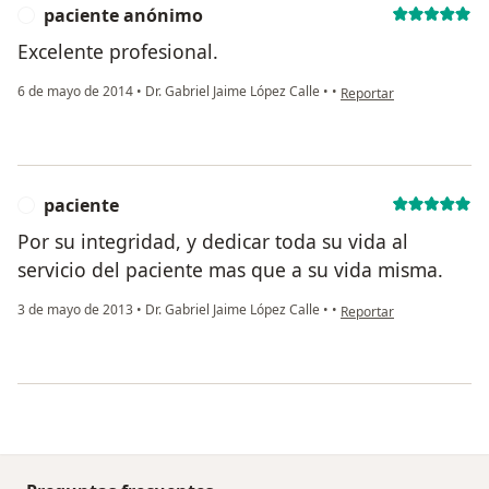
paciente anónimo
P
Excelente profesional.
en opinión del usuario 
6 de mayo de 2014
•
Dr. Gabriel Jaime López Calle
•
•
Reportar
paciente
P
Por su integridad, y dedicar toda su vida al
servicio del paciente mas que a su vida misma.
en opinión del usuario p
3 de mayo de 2013
•
Dr. Gabriel Jaime López Calle
•
•
Reportar