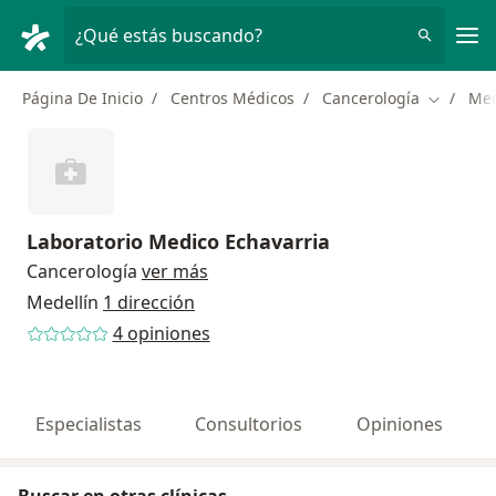
Men
¿Qué estás buscando?
Página De Inicio
Centros Médicos
Cancerología
Med
Cambiar 
Laboratorio Medico Echavarria
Cancerología
ver más
Medellín
1 dirección
4 opiniones
Especialistas
Consultorios
Opiniones
Buscar en otras clínicas