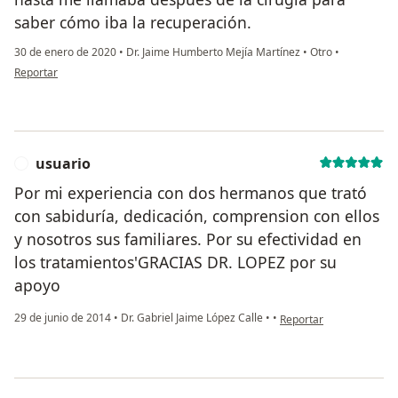
saber cómo iba la recuperación.
30 de enero de 2020
•
Dr. Jaime Humberto Mejía Martínez
•
Otro
•
en opinión del usuario jpablob
Reportar
usuario
U
Por mi experiencia con dos hermanos que trató
con sabiduría, dedicación, comprension con ellos
y nosotros sus familiares. Por su efectividad en
los tratamientos'GRACIAS DR. LOPEZ por su
apoyo
en opinión del usuario 
29 de junio de 2014
•
Dr. Gabriel Jaime López Calle
•
•
Reportar