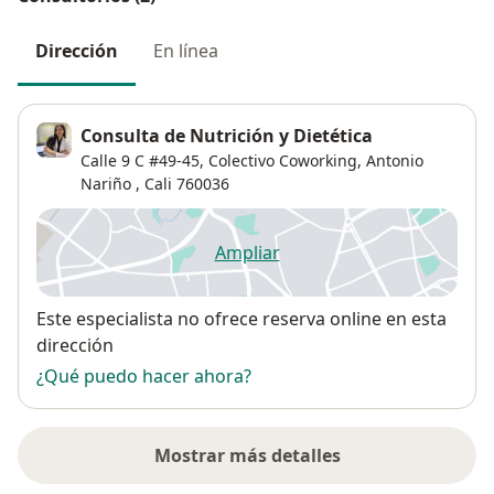
Dirección
En línea
Consulta de Nutrición y Dietética
Calle 9 C #49-45,
Colectivo Coworking,
Antonio
Nariño
,
Cali
760036
Ampliar
se abre en una nueva pestañ
Disponibilidad
Este especialista no ofrece reserva online en esta
dirección
¿Qué puedo hacer ahora?
Mostrar más detalles
sobre la dirección