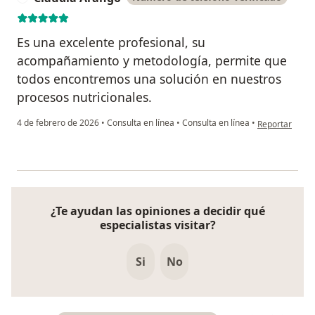
Es una excelente profesional, su
acompañamiento y metodología, permite que
todos encontremos una solución en nuestros
procesos nutricionales.
en opinión del
4 de febrero de 2026
•
Consulta en línea
•
Consulta en línea
•
Reportar
¿Te ayudan las opiniones a decidir qué
especialistas visitar?
Si
No