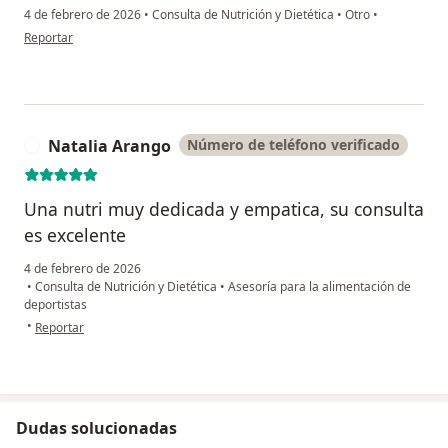
4 de febrero de 2026
•
Consulta de Nutrición y Dietética
•
Otro
•
en opinión del usuario Orlando PC
Reportar
Natalia Arango
Número de teléfono verificado
N
Una nutri muy dedicada y empatica, su consulta
es excelente
4 de febrero de 2026
•
Consulta de Nutrición y Dietética
•
Asesoría para la alimentación de
deportistas
en opinión del usuario Natalia Arango
•
Reportar
Dudas solucionadas