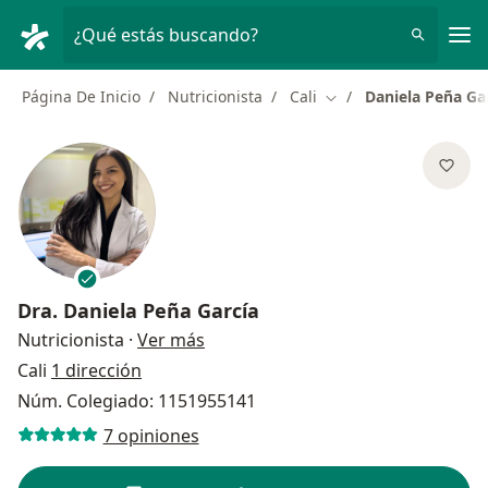
Men
¿Qué estás buscando?
Página De Inicio
Nutricionista
Cali
Daniela Peña Ga
Cambiar de ciudad
Dra.
Daniela Peña García
sobre las especializaciones
Nutricionista
·
Ver más
Cali
1 dirección
Núm. Colegiado: 1151955141
7 opiniones