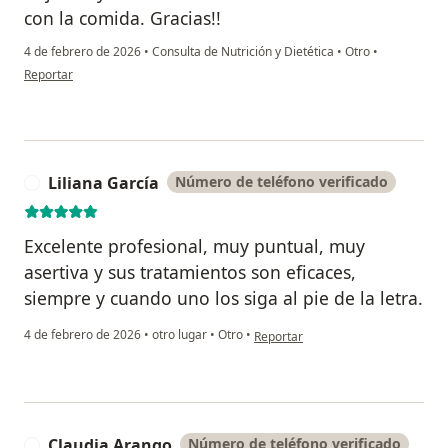
con la comida. Gracias!!
4 de febrero de 2026
•
Consulta de Nutrición y Dietética
•
Otro
•
en opinión del usuario Tatiana Escobar
Reportar
Liliana García
Número de teléfono verificado
L
Excelente profesional, muy puntual, muy
asertiva y sus tratamientos son eficaces,
siempre y cuando uno los siga al pie de la letra.
en opinión del usuario Liliana Garc
4 de febrero de 2026
•
otro lugar
•
Otro
•
Reportar
Claudia Arango
Número de teléfono verificado
C