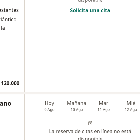
estantes
Solicita una cita
tlántico
 la
 120.000
cano
Hoy
Mañana
Mar
Mié
9 Ago
10 Ago
11 Ago
12 Ago
La reserva de citas en línea no está
disponible