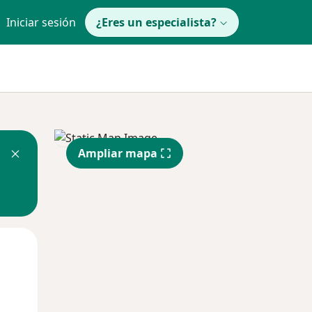
Iniciar sesión
¿Eres un especialista?
Ampliar mapa
Jue
Vie
Sáb
13 Ago
14 Ago
15 Ago