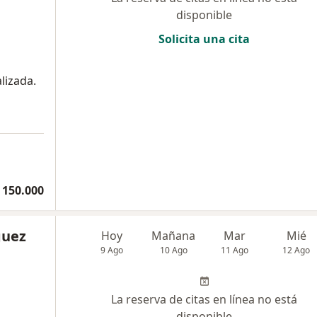
disponible
Solicita una cita
lizada.
 150.000
guez
Hoy
Mañana
Mar
Mié
9 Ago
10 Ago
11 Ago
12 Ago
La reserva de citas en línea no está
disponible