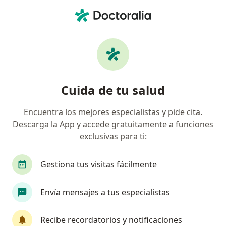
Men
Nutricionista • Los Cambulos, Cali, Valle del Cauca
Filtros
Seguro
Mapa
Nutricionistas en Los Cambulos, Cali
Cuida de tu salud
Encuentra los mejores especialistas y pide cita.
¿Cuál es tu compañía aseguradora?
Descarga la App y accede gratuitamente a funciones
Compañía De Medicina Prepagada Colsanitas S.A.
exclusivas para ti:
Gestiona tus visitas fácilmente
Envía mensajes a tus especialistas
Recibe recordatorios y notificaciones