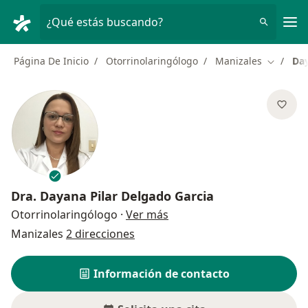
Men
¿Qué estás buscando?
Página De Inicio
Otorrinolaringólogo
Manizales
Day
Cambiar 
Dra.
Dayana Pilar Delgado Garcia
sobre las especializaciones
Otorrinolaringólogo
·
Ver más
Manizales
2 direcciones
Información de contacto