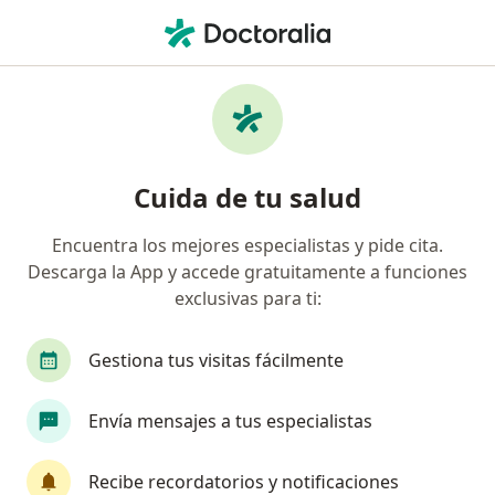
Men
Infecciones De Oído • Bogotá, Cundinamarca
Filtros
• 1
Seguro
Mapa
Especialistas en Infecciones de oído en
Cuida de tu salud
Bogotá
Encuentra los mejores especialistas y pide cita.
Descarga la App y accede gratuitamente a funciones
¿Qué especialidad estás buscando?
exclusivas para ti:
Otorrinolaringólogo
Cirujano general
Cir
Gestiona tus visitas fácilmente
Envía mensajes a tus especialistas
Recibe recordatorios y notificaciones