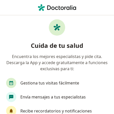
Men
Rinitis Alérgica • Bogotá, Cundinamarca
Filtros
• 1
Seguro
Mapa
Especialistas en Rinitis Alérgica en Bogotá
Cuida de tu salud
Encuentra los mejores especialistas y pide cita.
¿Qué especialidad estás buscando?
Descarga la App y accede gratuitamente a funciones
Otorrinolaringólogo
Pediatra
Cirujano g
exclusivas para ti:
Gestiona tus visitas fácilmente
Envía mensajes a tus especialistas
Recibe recordatorios y notificaciones