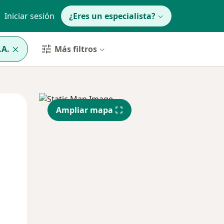
Iniciar sesión
¿Eres un especialista?
.A.
Más filtros
Mar
Mié
Jue
Ampliar mapa
11 Ago
12 Ago
13 Ago