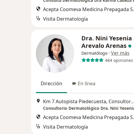
Consulta Dermatologíca Dra Karina Cabeza 
Acepta Coomeva Medicina Prepagada S.
Visita Dermatología
Dra. Nini Yesenia
Arevalo Arenas
·
Ver más
Dermatólogo
484 opiniones
Dirección
En línea
Km 7 Autopista Piedecuesta, Consultorio 918 Su
Consultorio Dermatológico Dra. Nini Yeseni
Acepta Coomeva Medicina Prepagada S.
Visita Dermatología