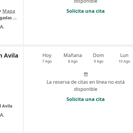
disponible
•
Mapa
Solicita una cita
Consultorio privado y para medicinas prepagadas y pólizas
A.
 Avila
Hoy
Mañana
Dom
Lun
7 Ago
8 Ago
9 Ago
10 Ago
La reserva de citas en línea no está
disponible
Solicita una cita
 Avila
A.