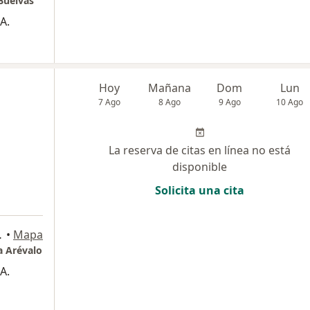
Buelvas
A.
Hoy
Mañana
Dom
Lun
7 Ago
8 Ago
9 Ago
10 Ago
La reserva de citas en línea no está
disponible
Solicita una cita
r, Bucaramanga
•
Mapa
a Arévalo
A.