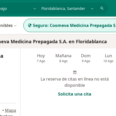
dad, enfermedad o nombre
p. ej. Bogotá
nibles
Seguro:
Coomeva Medicina Prepagada S
va Medicina Prepagada S.A. en Floridablanca
za
Hoy
Mañana
Dom
Lun
7 Ago
8 Ago
9 Ago
10 Ago
La reserva de citas en línea no está
disponible
Solicita una cita
•
Mapa