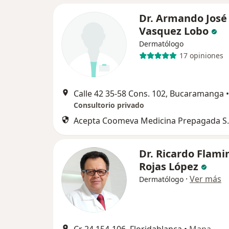
Dr. Armando José
Vasquez Lobo
Dermatólogo
17 opiniones
Calle 42 35-58 Cons. 102, Bucaramanga
•
Consultorio privado
Acepta Coomeva Medicina Prepagada S.
Dr. Ricardo Flami
Rojas López
·
Ver más
Dermatólogo
Cr 24 154-106, Floridablanca
•
Mapa