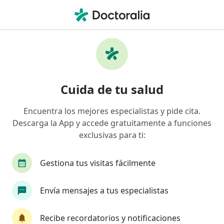
Men
Dermatólogo • Ciudad Jardín, Cali, Valle del Cauca
Filtros
Seguro
Mapa
Dermatólogos en Ciudad Jardín, Cali
Cuida de tu salud
Encuentra los mejores especialistas y pide cita.
¿Cuál es tu compañía aseguradora?
Descarga la App y accede gratuitamente a funciones
Suramericana S.A.
Allianz Seguros S.A.
Co
exclusivas para ti:
Gestiona tus visitas fácilmente
Envía mensajes a tus especialistas
Recibe recordatorios y notificaciones