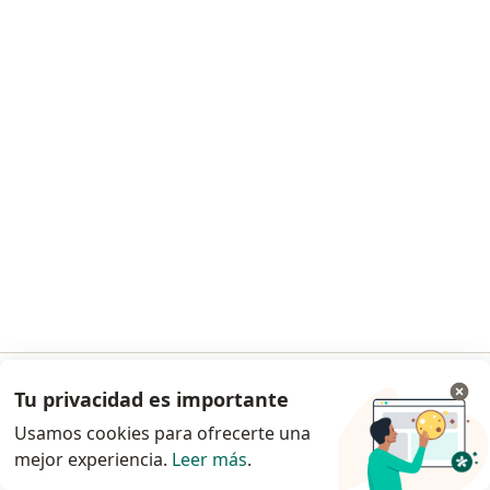
Dra. Andrea Juliana Zuluaga Parra
·
Ver más
Dermatóloga, Médica estética, Médica general
3 opiniones
Visitas sucesivas Dermatología
$ 230.000
Este especialista no ofrece reserva de cita en línea en esta dirección.
Tu privacidad es importante
Ir a la app
Solicita una cita
Usamos cookies para ofrecerte una
mejor experiencia.
Leer más
.
Continuar en el navegador