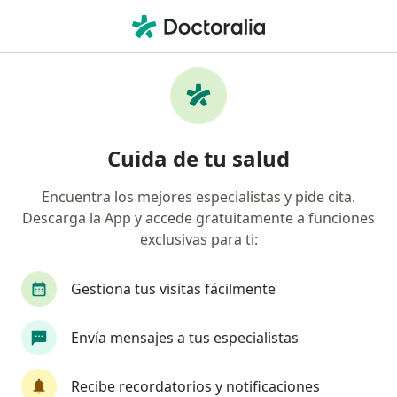
Men
Dermatólogo • Santa Isabel, Cali, Valle del Cauca
Filtros
Seguro
Mapa
Dermatólogos en Santa Isabel, Cali
Cuida de tu salud
Encuentra los mejores especialistas y pide cita.
¿Cuál es tu compañía aseguradora?
Descarga la App y accede gratuitamente a funciones
Compañía De Medicina Prepagada Colsanitas S.A.
exclusivas para ti:
Gestiona tus visitas fácilmente
Envía mensajes a tus especialistas
Recibe recordatorios y notificaciones