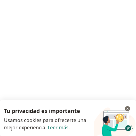
Dra. Viviana Carolina Gómez Vélez
·
Ver más
Dermatóloga
25 opiniones
Consulta en línea
$ 180.000
Este especialista no ofrece reserva de cita en línea en esta dirección.
Solicita una cita
Tu privacidad es importante
Ir a la app
Usamos cookies para ofrecerte una
mejor experiencia.
Leer más
.
Continuar en el navegador