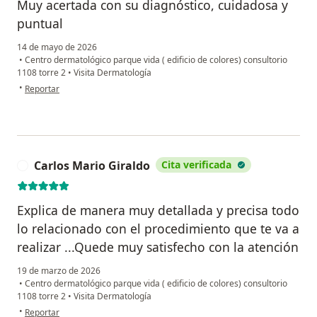
Muy acertada con su diagnóstico, cuidadosa y
puntual
14 de mayo de 2026
•
Centro dermatológico parque vida ( edificio de colores) consultorio
1108 torre 2
•
Visita Dermatología
en opinión del usuario Diana Sophia fajardo
•
Reportar
Carlos Mario Giraldo
Cita verificada
C
Explica de manera muy detallada y precisa todo
lo relacionado con el procedimiento que te va a
realizar ...Quede muy satisfecho con la atención
19 de marzo de 2026
•
Centro dermatológico parque vida ( edificio de colores) consultorio
1108 torre 2
•
Visita Dermatología
en opinión del usuario Carlos Mario Giraldo
•
Reportar