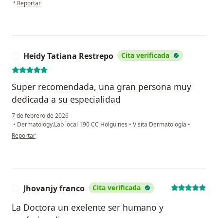
en opinión del usuario Aura Patricia Serrano
•
Reportar
Heidy Tatiana Restrepo
Cita verificada
H
Super recomendada, una gran persona muy
dedicada a su especialidad
7 de febrero de 2026
•
Dermatology.Lab local 190 CC Holguines
•
Visita Dermatología
•
en opinión del usuario Heidy Tatiana Restrepo
Reportar
Jhovanjy franco
Cita verificada
J
La Doctora un exelente ser humano y