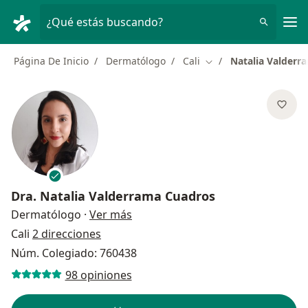
Men
¿Qué estás buscando?
Página De Inicio
Dermatólogo
Cali
Natalia Valderr
Cambiar de ciudad
Dra.
Natalia Valderrama Cuadros
sobre las especializaciones
Dermatólogo
·
Ver más
Cali
2 direcciones
Núm. Colegiado: 760438
98 opiniones