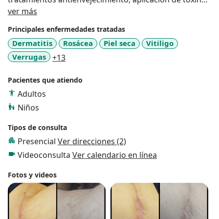
Acerca de mí
botulínica (Botox), aplicación de rellenos cutáneos (
ver más
ácido hialurónico) y Nanopore (microagujas) para
Principales enfermedades tratadas
tratamiento de alopecia, arrugas, cicatrices.
Dermatitis
Rosácea
Piel seca
Vitiligo
a11y_sr_more_diseases
Verrugas
+13
Pacientes que atiendo
Adultos
Niños
Tipos de consulta
Presencial
Ver direcciones (2)
Videoconsulta
Ver calendario en línea
Fotos y videos