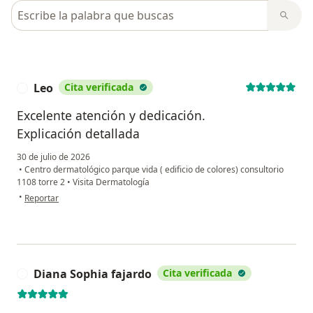
Busca en opiniones
Leo
Cita verificada
L
Excelente atención y dedicación.
Explicación detallada
30 de julio de 2026
•
Centro dermatológico parque vida ( edificio de colores) consultorio
1108 torre 2
•
Visita Dermatología
en opinión del usuario Leo
•
Reportar
Diana Sophia fajardo
Cita verificada
D