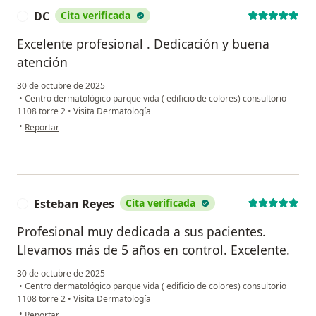
DC
Cita verificada
D
Excelente profesional . Dedicación y buena
atención
30 de octubre de 2025
•
Centro dermatológico parque vida ( edificio de colores) consultorio
1108 torre 2
•
Visita Dermatología
en opinión del usuario DC
•
Reportar
Esteban Reyes
Cita verificada
E
Profesional muy dedicada a sus pacientes.
Llevamos más de 5 años en control. Excelente.
30 de octubre de 2025
•
Centro dermatológico parque vida ( edificio de colores) consultorio
1108 torre 2
•
Visita Dermatología
en opinión del usuario Esteban Reyes
•
Reportar