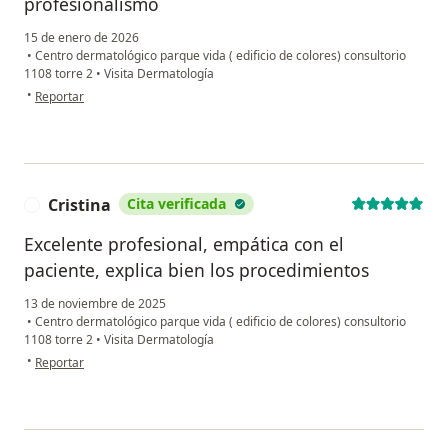
profesionalismo
15 de enero de 2026
•
Centro dermatológico parque vida ( edificio de colores) consultorio
1108 torre 2
•
Visita Dermatología
en opinión del usuario Jhovanjy franco
•
Reportar
Cristina
Cita verificada
C
Excelente profesional, empática con el
paciente, explica bien los procedimientos
13 de noviembre de 2025
•
Centro dermatológico parque vida ( edificio de colores) consultorio
1108 torre 2
•
Visita Dermatología
en opinión del usuario Cristina
•
Reportar