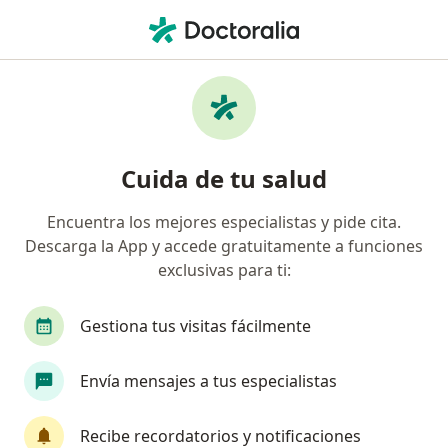
Men
Dermatólogo • Granada, Cali, Valle del Cauca
Filtros
Seguro
Mapa
Dermatólogos en Granada, Cali
Cuida de tu salud
Encuentra los mejores especialistas y pide cita.
¿Cuál es tu compañía aseguradora?
Descarga la App y accede gratuitamente a funciones
Compañía De Medicina Prepagada Colsanitas S.A.
exclusivas para ti:
Gestiona tus visitas fácilmente
Envía mensajes a tus especialistas
Recibe recordatorios y notificaciones