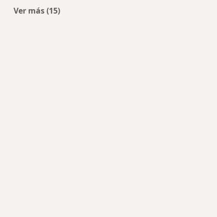
Ver más (15)
Más en esta categoría: Enfermedades más tra