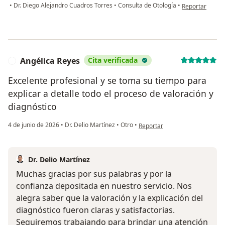
en opinión del 
•
Dr. Diego Alejandro Cuadros Torres
•
Consulta de Otología
•
Reportar
Angélica Reyes
Cita verificada
A
Excelente profesional y se toma su tiempo para
explicar a detalle todo el proceso de valoración y
diagnóstico
en opinión del usuario Angélic
4 de junio de 2026
•
Dr. Delio Martínez
•
Otro
•
Reportar
Dr. Delio Martínez
Muchas gracias por sus palabras y por la
confianza depositada en nuestro servicio. Nos
alegra saber que la valoración y la explicación del
diagnóstico fueron claras y satisfactorias.
Seguiremos trabajando para brindar una atención