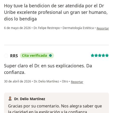
Hoy tuve la bendicion de ser atendida por el Dr
Uribe excelente profesional un gran ser humano,
dios lo bendiga
en opinión 
6 de mayo de 2026
•
Dr. Felipe Restrepo
•
Dermatología Estética
•
Reportar
RRS
Cita verificada
R
Super claro el Dr. en sus explicaciones. Da
confianza.
en opinión del usuario RRS
30 de abril de 2026
•
Dr. Delio Martínez
•
Otro
•
Reportar
Dr. Delio Martínez
Gracias por su comentario. Nos alegra saber que
la claridad en la explicación y la confianza