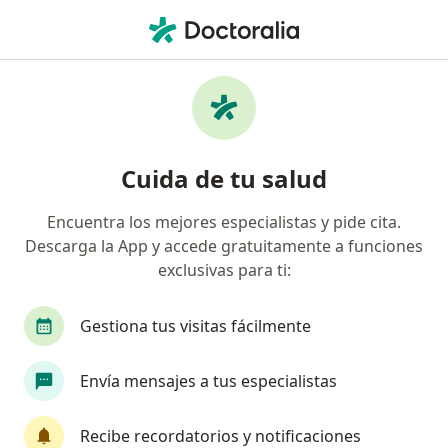
Men
Dermatólogo • Zona 8, Envigado, Antioquia
Filtros
Seguro
Mapa
Dermatólogos en Zona 8, Envigado
Cuida de tu salud
Encuentra los mejores especialistas y pide cita.
¿Cuál es tu compañía aseguradora?
Descarga la App y accede gratuitamente a funciones
Compañía De Medicina Prepagada Colsanitas S.A.
exclusivas para ti:
Gestiona tus visitas fácilmente
Envía mensajes a tus especialistas
Recibe recordatorios y notificaciones