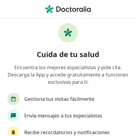
Men
Dermatólogo • Cartagena, Bolívar
Filtros
Seguro:
Suramericana S.A.
Dermatólogos recomendados de
Cuida de tu salud
Suramericana S.A. en Cartagena
Encuentra los mejores especialistas y pide cita.
Descarga la App y accede gratuitamente a funciones
exclusivas para ti:
Gestiona tus visitas fácilmente
Envía mensajes a tus especialistas
Destacado
Dra. Marghi Guerra Perez
Recibe recordatorios y notificaciones
·
Ver más
Dermatóloga