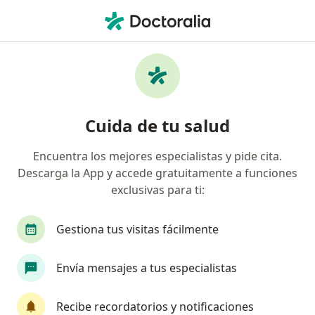
Men
Dermatólogo • Palmira, Valle del Cauca
Filtros
Seguro:
Allianz Seguros S.A.
Dermatólogos recomendados de Allianz
Cuida de tu salud
Seguros S.A. en Palmira
Encuentra los mejores especialistas y pide cita.
Descarga la App y accede gratuitamente a funciones
exclusivas para ti:
Gestiona tus visitas fácilmente
Envía mensajes a tus especialistas
Dra. Paola Andrea Tejeda Muñoz
·
Ver más
Dermatólogo
Recibe recordatorios y notificaciones
156 opiniones