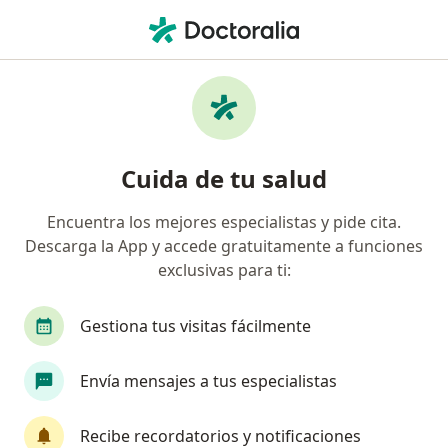
Men
Dermatólogo • Valledupar, César
Filtros
Seguro:
Allianz Seguros S.A.
Dermatólogos recomendados de Allianz
Cuida de tu salud
Seguros S.A. en Valledupar
Encuentra los mejores especialistas y pide cita.
Descarga la App y accede gratuitamente a funciones
exclusivas para ti:
Gestiona tus visitas fácilmente
Envía mensajes a tus especialistas
Dra. Leonor Arredondo Daza
Dermatólogo
Recibe recordatorios y notificaciones