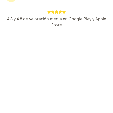
Cra. 11 A # 13C-21 Cons.206, Valledupar
•
Mapa
Consultorio privado
Acepta Allianz Seguros S.A.
4.8 y 4.8 de valoración media en Google Play y Apple
Este especialista no ofrece reserva de cita en línea en esta dirección.
Store
Solicita una cita
Dr. Elvis Leonor Maya Castillla
Dermatólogo
Cra. 19 4C - 72, Valledupar
•
Mapa
Consultorio privado