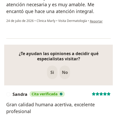
atención necesaria y es muy amable. Me
encantó que hace una atención integral.
en opinión del usua
24 de julio de 2026
•
Clinica Marly
•
Visita Dermatología
•
Reportar
¿Te ayudan las opiniones a decidir qué
especialistas visitar?
Si
No
Sandra
Cita verificada
S
Gran calidad humana acertiva, excelente
profesional