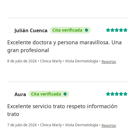
Julián Cuenca
Cita verificada
J
Excelente doctora y persona maravillosa. Una
gran profesional
en opinión del usuar
8 de julio de 2026
•
Clinica Marly
•
Visita Dermatología
•
Reportar
Aura
Cita verificada
A
Excelente servicio trato respeto información
trato
en opinión del usua
7 de julio de 2026
•
Clinica Marly
•
Visita Dermatología
•
Reportar