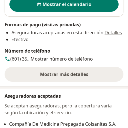
Mostrar el calendario
Agende su consulta dermatológica en Bogotá
directamente desde mi calendario de Doctoralia.
Formas de pago (visitas privadas)
Una evaluación clínica completa y un diagnóstico
oportuno son el primer paso para cuidar su salud
Aseguradoras aceptadas en esta dirección
Detalles
con seguridad, experiencia y respaldo científico.
Efectivo
Número de teléfono
(601) 35...
Mostrar número de teléfono
Mostrar más detalles
sobre la dirección
Aseguradoras aceptadas
Se aceptan aseguradoras, pero la cobertura varía
según la ubicación y el servicio.
Compañía De Medicina Prepagada Colsanitas S.A.