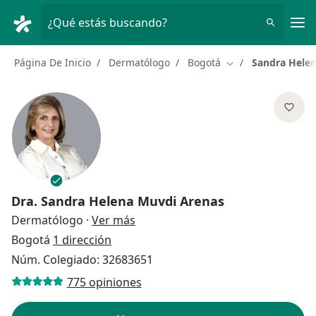
Men
¿Qué estás buscando?
Página De Inicio
Dermatólogo
Bogotá
Sandra Hele
Cambiar de ciudad
Dra.
Sandra Helena Muvdi Arenas
sobre las especializaciones
Dermatólogo
·
Ver más
Bogotá
1 dirección
Núm. Colegiado: 32683651
775 opiniones