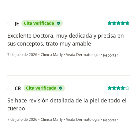
JE
Cita verificada
J
Excelente Doctora, muy dedicada y precisa en
sus conceptos, trato muy amable
en opinión del usuar
7 de julio de 2026
•
Clinica Marly
•
Visita Dermatología
•
Reportar
CR
Cita verificada
C
Se hace revisión detallada de la piel de todo el
cuerpo
en opinión del usua
7 de julio de 2026
•
Clinica Marly
•
Visita Dermatología
•
Reportar