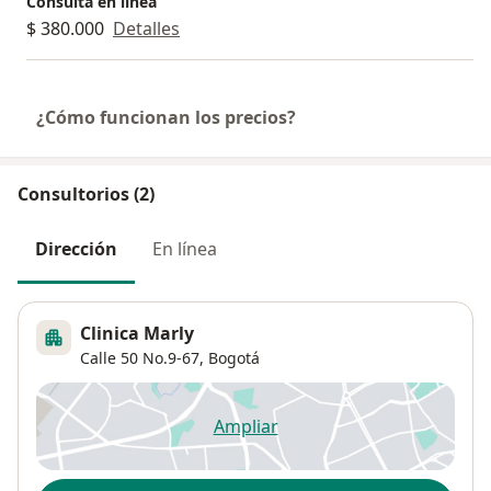
Consulta en línea
$ 380.000
Detalles
Entre los motivos de consulta más frecuentes se
encuentran la evaluación de lunares, manchas en
la piel, acné, rosácea, dermatitis, psoriasis,
infecciones cutáneas, enfermedades del cabello,
¿Cómo funcionan los precios?
alteraciones de las uñas y las manifestaciones de
enfermedades internas que pueden reflejarse en
la piel.
Consultorios (2)
Una valoración realizada a tiempo puede hacer la
Dirección
En línea
diferencia entre tratar una enfermedad de
manera temprana o permitir que avance sin ser
detectada.
Clinica Marly
Calle 50 No.9-67,
Bogotá
Si presenta cambios en su piel, lesiones que no
desaparecen, picazón persistente, caída del
Ampliar
cabello, alteraciones en las uñas o cualquier otro
se abre en una nueva pestañ
síntoma que le genere preocupación, no espere a
que evolucione.
Disponibilidad