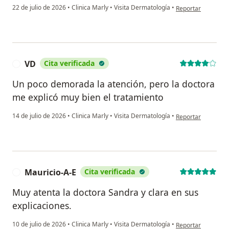
en opinión del usu
22 de julio de 2026
•
Clinica Marly
•
Visita Dermatología
•
Reportar
VD
Cita verificada
V
Un poco demorada la atención, pero la doctora
me explicó muy bien el tratamiento
en opinión del usu
14 de julio de 2026
•
Clinica Marly
•
Visita Dermatología
•
Reportar
Mauricio-A-E
Cita verificada
M
Muy atenta la doctora Sandra y clara en sus
explicaciones.
en opinión del usu
10 de julio de 2026
•
Clinica Marly
•
Visita Dermatología
•
Reportar