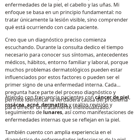
enfermedades de la piel, el cabello y las uñas. Mi
enfoque se basa en un principio fundamental: no
tratar únicamente la lesión visible, sino comprender
qué está ocurriendo con cada paciente.
Creo que un diagnóstico preciso comienza
escuchando. Durante la consulta dedico el tiempo
necesario para conocer sus síntomas, antecedentes
médicos, hábitos, entorno familiar y laboral, porque
muchos problemas dermatológicos pueden estar
influenciados por estos factores o pueden ser el
primer signo de una enfermedad interna. Cada
pregunta hace parte del proceso diagnóstico y
Atiendo con frecuencia pacientes con
cáncer de piel
,
permite identificar la verdadera causa del problema
rosácea
,
acné
,
dermatitis
y realizo revisión y
para ofrecer un tratamiento individualizado.
seguimiento de
lunares
, así como manifestaciones de
enfermedades internas que se reflejan en la piel.
También cuento con amplia experiencia en el
diagnóstico de enfermedades infecciosas de la piel