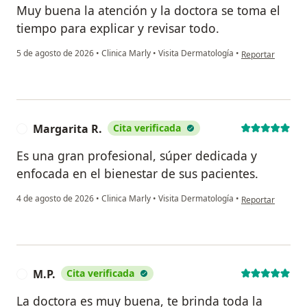
Muy buena la atención y la doctora se toma el
tiempo para explicar y revisar todo.
en opinión del us
5 de agosto de 2026
•
Clinica Marly
•
Visita Dermatología
•
Reportar
Margarita R.
Cita verificada
M
Es una gran profesional, súper dedicada y
enfocada en el bienestar de sus pacientes.
en opinión del us
4 de agosto de 2026
•
Clinica Marly
•
Visita Dermatología
•
Reportar
M.P.
Cita verificada
M
La doctora es muy buena, te brinda toda la