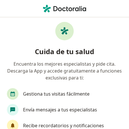
Men
Dermatitis • Palmira, Valle del Cauca
Filtros
• 1
Seguro
Mapa
Especialistas en Dermatitis en Palmira
Cuida de tu salud
Encuentra los mejores especialistas y pide cita.
¿Qué especialidad estás buscando?
Descarga la App y accede gratuitamente a funciones
Dermatólogo
Médico estético
Psiquiatra
exclusivas para ti:
Gestiona tus visitas fácilmente
Envía mensajes a tus especialistas
Recibe recordatorios y notificaciones