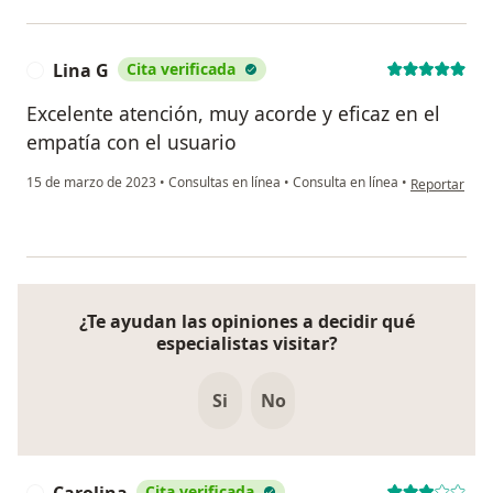
Lina G
Cita verificada
L
Excelente atención, muy acorde y eficaz en el
empatía con el usuario
en opinión de
15 de marzo de 2023
•
Consultas en línea
•
Consulta en línea
•
Reportar
¿Te ayudan las opiniones a decidir qué
especialistas visitar?
Si
No
Carolina
Cita verificada
C