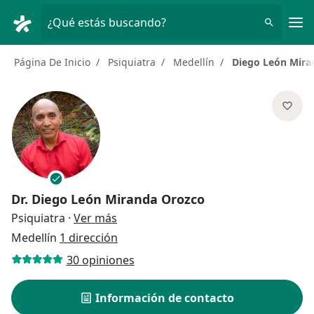
Men
¿Qué estás buscando?
Página De Inicio
Psiquiatra
Medellín
Diego León Mira
Dr.
Diego León Miranda Orozco
sobre las especializaciones
Psiquiatra
·
Ver más
Medellín
1 dirección
30 opiniones
Información de contacto