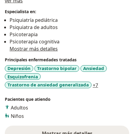
Acerca de mí
en los correspondientes a la personalidad, teniendo
ver más
en cuenta los valores básicos de la honestidad, el
Especialista en:
cumplimiento y la responsabilidad.
Psiquiatría pediátrica
A través de mi desarrollo profesional, me he enfocado
Psiquiatra de adultos
con especial afecto hacia los niños y adolescentes,
Psicoterapia
desempeñándome en el área de adicciones y
Psicoterapia cognitiva
utilizando como herramienta principal de tratamiento
Mostrar más detalles
elementos psicoterapeuticos.
Principales enfermedades tratadas
Depresión
Trastorno bipolar
Ansiedad
Esquizofrenia
a11y_sr_more_d
Trastorno de ansiedad generalizada
+7
Pacientes que atiendo
Adultos
Niños
Mostrar más detalles