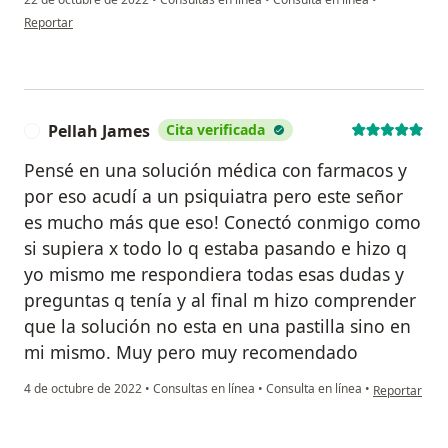
en opinión del usuario Tatiana Castro
Reportar
Pellah James
Cita verificada
P
Pensé en una solución médica con farmacos y
por eso acudí a un psiquiatra pero este señor
es mucho más que eso! Conectó conmigo como
si supiera x todo lo q estaba pasando e hizo q
yo mismo me respondiera todas esas dudas y
preguntas q tenía y al final m hizo comprender
que la solución no esta en una pastilla sino en
mi mismo. Muy pero muy recomendado
en opinión de
4 de octubre de 2022
•
Consultas en línea
•
Consulta en línea
•
Reportar