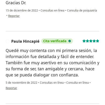
Gracias Dr.
15 de diciembre de 2022
•
Consultas en línea
•
Consulta de psiquiatría
en opinión del usuario Alvaro Taborda
•
Reportar
Paula Hincapié
Cita verificada
P
Quedé muy contenta con mi primera sesión, la
información fue detallada y fácil de entender.
También fue muy asertivo en su comunicación y
su forma de ser, tan amigable y cercana, hace
que se pueda dialogar con confianza.
5 de noviembre de 2022
•
Consultas en línea
•
Consulta en línea
•
en opinión del usuario Paula Hincapié
Reportar