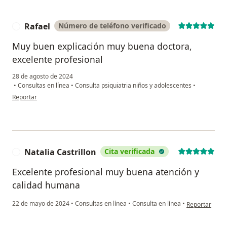
Rafael
Número de teléfono verificado
R
Muy buen explicación muy buena doctora,
excelente profesional
28 de agosto de 2024
•
Consultas en línea
•
Consulta psiquiatria niños y adolescentes
•
en opinión del usuario Rafael
Reportar
Natalia Castrillon
Cita verificada
N
Excelente profesional muy buena atención y
calidad humana
en opinión del
22 de mayo de 2024
•
Consultas en línea
•
Consulta en línea
•
Reportar