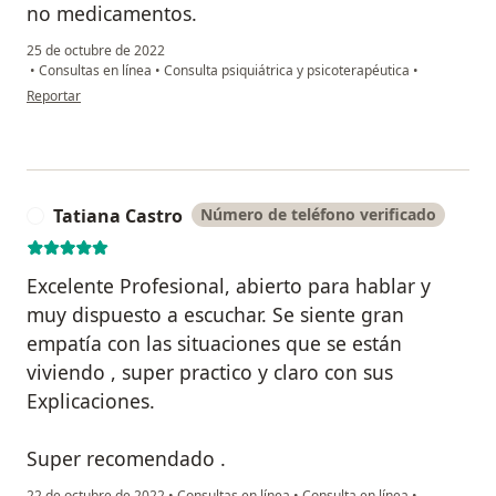
no medicamentos.
25 de octubre de 2022
•
Consultas en línea
•
Consulta psiquiátrica y psicoterapéutica
•
en opinión del usuario Yadira Sarmiento
Reportar
Tatiana Castro
Número de teléfono verificado
T
Excelente Profesional, abierto para hablar y
muy dispuesto a escuchar. Se siente gran
empatía con las situaciones que se están
viviendo , super practico y claro con sus
Explicaciones.
Super recomendado .
22 de octubre de 2022
•
Consultas en línea
•
Consulta en línea
•