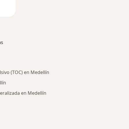
as
sivo (TOC) en Medellín
lín
eralizada en Medellín
ría: Enfermedades más tratadas