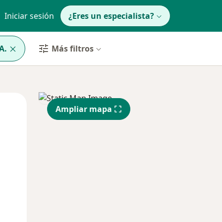
Iniciar sesión
¿Eres un especialista?
A.
Más filtros
Jue
Vie
Sáb
Ampliar mapa
13 Ago
14 Ago
15 Ago