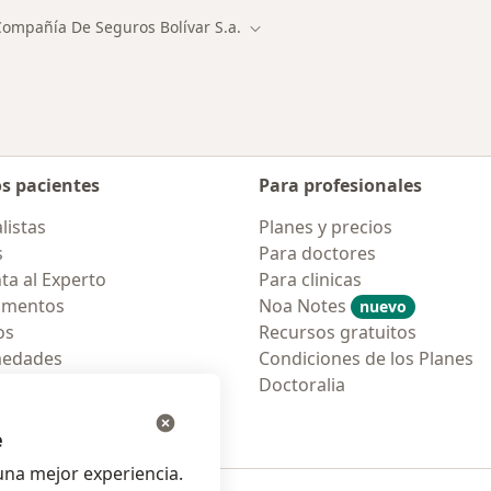
Compañía De Seguros Bolívar S.a.
ar de ciudad
Cambiar de ciudad
os pacientes
Para profesionales
listas
Planes y precios
s
Para doctores
ta al Experto
Para clinicas
amentos
Noa Notes
nuevo
os
Recursos gratuitos
medades
Condiciones de los Planes
tas Frecuentes
Doctoralia
ión para móvil
e
na mejor experiencia.