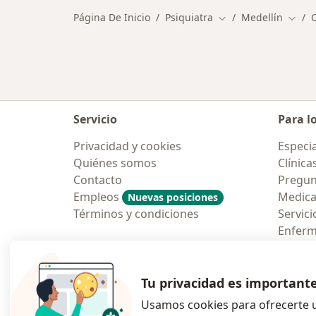
Página De Inicio
Psiquiatra
Medellín
Cambiar de ciudad
Cambi
Servicio
Para l
Privacidad y cookies
Especia
Quiénes somos
Clínica
Contacto
Pregun
Empleos
Medic
Nuevas posiciones
Términos y condiciones
Servici
Enfer
Pregun
Aplicac
Tu privacidad es important
Usamos cookies para ofrecerte u