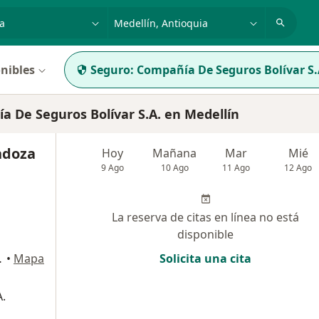
dad, enfermedad o nombre
p. ej. Bogotá
nibles
Seguro:
Compañía De Seguros Bolívar S.
 De Seguros Bolívar S.A. en Medellín
ndoza
Hoy
Mañana
Mar
Mié
9 Ago
10 Ago
11 Ago
12 Ago
La reserva de citas en línea no está
disponible
ltorio 232, Medellín
•
Mapa
Solicita una cita
.