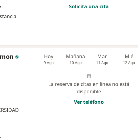
.
Solicita una cita
stancia
amon
Hoy
Mañana
Mar
Mié
9 Ago
10 Ago
11 Ago
12 Ago
La reserva de citas en línea no está
disponible
Ver teléfono
ERSIDAD
.