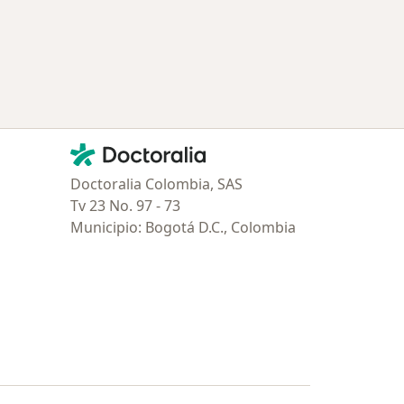
Contacto
Doctoralia - Página de inicio
Doctoralia Colombia, SAS
Tv 23 No. 97 - 73
Municipio: Bogotá D.C., Colombia