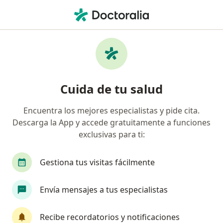
Men
Trastorno Bipolar • Medellín, Antioquia
Filtros
• 1
Seguro
Mapa
Especialistas en Trastorno bipolar en
Cuida de tu salud
Medellín
Encuentra los mejores especialistas y pide cita.
Descarga la App y accede gratuitamente a funciones
¿Qué especialidad estás buscando?
exclusivas para ti:
Psicólogo
Psiquiatra
Neuropsicólogo
Gestiona tus visitas fácilmente
Envía mensajes a tus especialistas
Recibe recordatorios y notificaciones