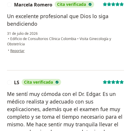
Marcela Romero
Cita verificada
M
Un excelente profesional que Dios lo siga
bendiciendo
31 de julio de 2026
•
Edificio de Consultorios Clínica Colombia
•
Visita Ginecología y
Obstetrícia
en opinión del usuario Marcela Romero
•
Reportar
LS
Cita verificada
L
Me sentí muy cómoda con el Dr. Edgar. Es un
médico realista y adecuado con sus
explicaciones, además que el examen fue muy
completo y se toma el tiempo necesario para el
mismo. Me hace sentir muy tranquila llevar el