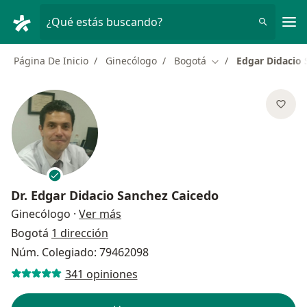
Men
¿Qué estás buscando?
Página De Inicio
Ginecólogo
Bogotá
Edgar Didacio 
Cambiar de ciudad
Dr.
Edgar Didacio Sanchez Caicedo
sobre las especializaciones
Ginecólogo
·
Ver más
Bogotá
1 dirección
Núm. Colegiado: 79462098
341 opiniones