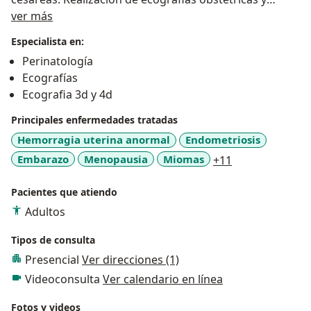
Acerca de mí
ginecologicas convencionales y en 3 o 4 D
ver más
Especialista en:
Perinatología
Ecografías
Ecografia 3d y 4d
Principales enfermedades tratadas
Hemorragia uterina anormal
Endometriosis
a11y_sr_more_
Embarazo
Menopausia
Miomas
+11
Pacientes que atiendo
Adultos
Tipos de consulta
Presencial
Ver direcciones (1)
Videoconsulta
Ver calendario en línea
Fotos y videos