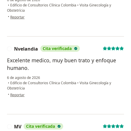
•
Edificio de Consultorios Clínica Colombia
•
Visita Ginecología y
Obstetrícia
en opinión del usuario Jeimy Zabala
•
Reportar
Nvelandia
Cita verificada
N
Excelente medico, muy buen trato y enfoque
humano.
6 de agosto de 2026
•
Edificio de Consultorios Clínica Colombia
•
Visita Ginecología y
Obstetrícia
en opinión del usuario Nvelandia
•
Reportar
MV
Cita verificada
M