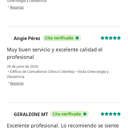
Ginecología y Obstetrícia
en opinión del usuario Laura Capera
•
Reportar
Angie Pérez
Cita verificada
A
Muy buen servicio y excelente calidad el
profesional
26 de junio de 2026
•
Edificio de Consultorios Clínica Colombia
•
Visita Ginecología y
Obstetrícia
en opinión del usuario Angie Pérez
•
Reportar
GERALDINE MT
Cita verificada
G
Excelente profesional. Lo recomiendo se siente