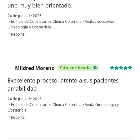
uno muy bien orientado.
24 de junio de 2026
•
Edificio de Consultorios Clínica Colombia
•
Visitas sucesivas
Ginecología y Obstetrícia
en opinión del usuario GERALDINE MT
•
Reportar
Mildred Moreno
Cita verificada
M
Execelente proceso, atento a sus pacientes,
amabilidad
24 de junio de 2026
•
Edificio de Consultorios Clínica Colombia
•
Visita Ginecología y
Obstetrícia
en opinión del usuario Mildred Moreno
•
Reportar