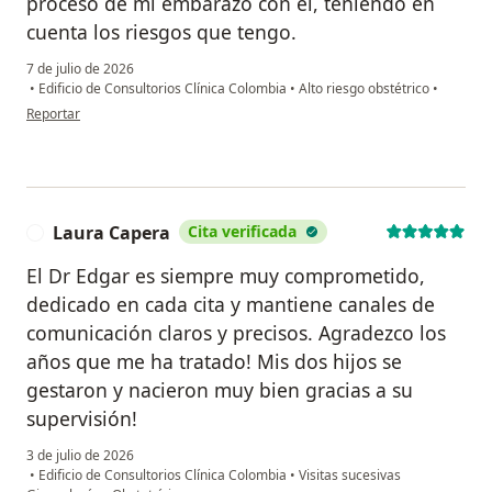
proceso de mi embarazo con el, teniendo en
cuenta los riesgos que tengo.
7 de julio de 2026
•
Edificio de Consultorios Clínica Colombia
•
Alto riesgo obstétrico
•
en opinión del usuario LS
Reportar
Laura Capera
Cita verificada
L
El Dr Edgar es siempre muy comprometido,
dedicado en cada cita y mantiene canales de
comunicación claros y precisos. Agradezco los
años que me ha tratado! Mis dos hijos se
gestaron y nacieron muy bien gracias a su
supervisión!
3 de julio de 2026
•
Edificio de Consultorios Clínica Colombia
•
Visitas sucesivas