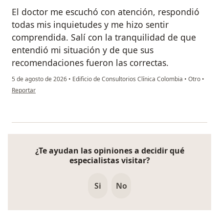
El doctor me escuchó con atención, respondió
todas mis inquietudes y me hizo sentir
comprendida. Salí con la tranquilidad de que
entendió mi situación y de que sus
recomendaciones fueron las correctas.
5 de agosto de 2026
•
Edificio de Consultorios Clínica Colombia
•
Otro
•
en opinión del usuario MV
Reportar
¿Te ayudan las opiniones a decidir qué
especialistas visitar?
Si
No