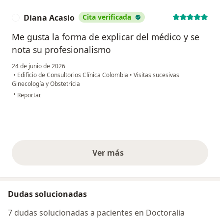
Diana Acasio
Cita verificada
D
Me gusta la forma de explicar del médico y se
nota su profesionalismo
24 de junio de 2026
•
Edificio de Consultorios Clínica Colombia
•
Visitas sucesivas
Ginecología y Obstetrícia
en opinión del usuario Diana Acasio
•
Reportar
Ver más
opiniones anteriores
Dudas solucionadas
7 dudas solucionadas a pacientes en Doctoralia