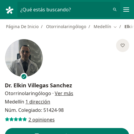
Men
¿Qué estás buscando?
Página De Inicio
Otorrinolaringólogo
Medellín
Elki
Cambiar d
Dr.
Elkin Villegas Sanchez
sobre las especializaciones
Otorrinolaringólogo
·
Ver más
Medellín
1 dirección
Núm. Colegiado: 51424-98
2 opiniones