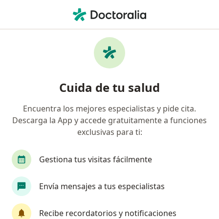
Men
Otorrinolaringólogo • Medellín, Antioquia
Filtros
Seguro:
Compañía De Seguros
Otorrinolaringólogos recomendados de
Cuida de tu salud
Compañía De Seguros Bolívar S.A. en
Medellín
Encuentra los mejores especialistas y pide cita.
Descarga la App y accede gratuitamente a funciones
exclusivas para ti:
Gestiona tus visitas fácilmente
Envía mensajes a tus especialistas
Destacado
Recibe recordatorios y notificaciones
Dr. Juan Gabriel Salinas Mora