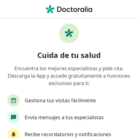
Men
Oncólogo • Barranquilla, Atlántico
Filtros
Seguro
Mapa
Oncólogos en Barranquilla
Cuida de tu salud
Encuentra los mejores especialistas y pide cita.
¿Cuál es tu compañía aseguradora?
Descarga la App y accede gratuitamente a funciones
Coomeva Medicina Prepagada S.A.
Pan Americ
exclusivas para ti:
Gestiona tus visitas fácilmente
Envía mensajes a tus especialistas
Recibe recordatorios y notificaciones