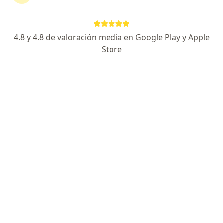
• Enfermedad de Huntington
• Mal de Parkinson
• Enfermedad de Creutzfeldt-Jacob
4.8 y 4.8 de valoración media en Google Play y Apple
• Enfermedad de cuerpo de Lewy
Store
• Enfermedad de Pick
• Medicaciones, incluyendo:
Benzodiazepinas
Antidepresivos tricíclicos
Medicaciones antipsicóticas
Inhibidores de la monoaminoxidasa
Barbitúricos
Preparaciones para la tos
Digitalis
Medicaciones anticolinérgicas
• Condiciones que privan al cerebro de oxígeno,
incluyendo enfermedades graves cardiacas y
pulmonares
• Enfermedad hepática