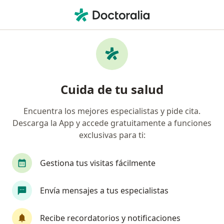
Men
¿Qué estás buscando?
Página De Inicio
Enfermedades
Demencia
Demencia - Información,
Cuida de tu salud
expertos y preguntas frecuentes
Encuentra los mejores especialistas y pide cita.
Causas
Descarga la App y accede gratuitamente a funciones
exclusivas para ti:
La causa más común de la demencia es el mal de
Alzheimer. Otras condiciones que pueden asociarse
a la demencia incluyen:
Gestiona tus visitas fácilmente
• Daño cerebral después de múltiples ataques
cerebrales pequeños
Envía mensajes a tus especialistas
• Alcoholismo
• SIDA
Recibe recordatorios y notificaciones
• Múltiple esclerosis