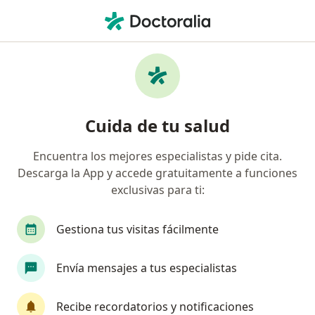
Men
¿Qué estás buscando?
Página De Inicio
Enfermedades
Accidente Cerebrovascular
Accidente cerebrovascular -
Cuida de tu salud
Información, expertos y
Encuentra los mejores especialistas y pide cita.
preguntas frecuentes
Descarga la App y accede gratuitamente a funciones
exclusivas para ti:
Nombres alternativos: ictus.
Gestiona tus visitas fácilmente
Envía mensajes a tus especialistas
Información
Pregunta al Experto
Recibe recordatorios y notificaciones