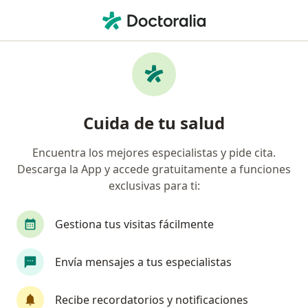
Men
Acrocordones • Rionegro, Antioquia
Filtros
• 1
Seguro
Mapa
Especialistas en Acrocordones en Rionegro
Cuida de tu salud
Encuentra los mejores especialistas y pide cita.
¿Qué especialidad estás buscando?
Descarga la App y accede gratuitamente a funciones
Dermatólogo
Anestesiólogo
Cirujano gen
exclusivas para ti:
Gestiona tus visitas fácilmente
Envía mensajes a tus especialistas
Recibe recordatorios y notificaciones