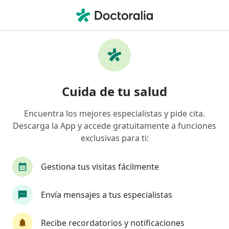
Men
Anafilaxis Reacción Anafiláctica • Ibagué, Tolima
Filtros
• 1
Seguro
Mapa
Especialistas en Anafilaxis (Reacción
Cuida de tu salud
Anafiláctica) en Ibagué
Encuentra los mejores especialistas y pide cita.
Descarga la App y accede gratuitamente a funciones
¿Qué especialidad estás buscando?
exclusivas para ti:
Alergólogo
Gestiona tus visitas fácilmente
Envía mensajes a tus especialistas
Recibe recordatorios y notificaciones