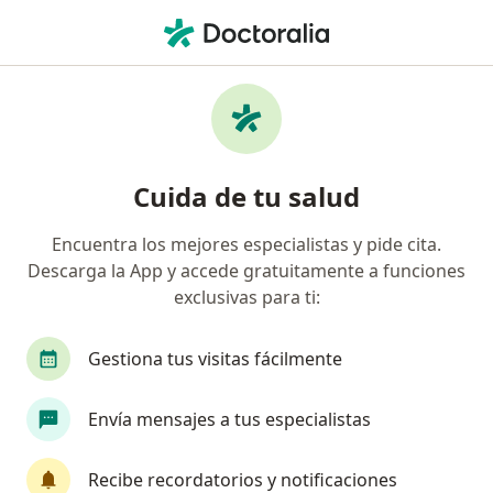
Men
Arritmias Cardíacas • Montería, Córdoba
Filtros
• 1
Seguro
Mapa
Especialistas en Arritmias cardíacas en
Cuida de tu salud
Montería
Encuentra los mejores especialistas y pide cita.
Descarga la App y accede gratuitamente a funciones
¿Qué especialidad estás buscando?
exclusivas para ti:
Cardiólogo
Internista
Médico general
Gestiona tus visitas fácilmente
Envía mensajes a tus especialistas
Recibe recordatorios y notificaciones