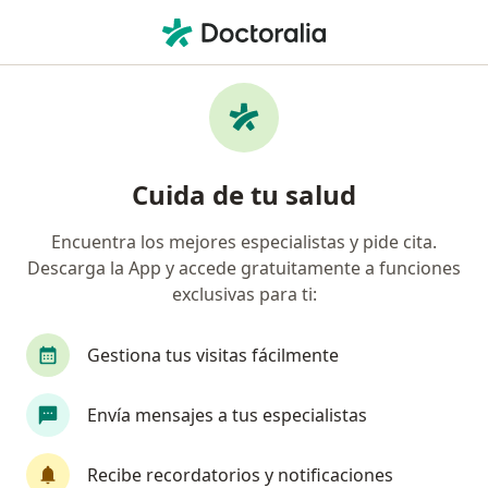
Men
Hemorragia Uterina Anormal • Montería, Córdoba
Filtros
• 1
Seguro
Mapa
Especialistas en Hemorragia uterina
Cuida de tu salud
anormal en Montería
Encuentra los mejores especialistas y pide cita.
Descarga la App y accede gratuitamente a funciones
¿Qué especialidad estás buscando?
exclusivas para ti:
Ginecólogo
Oncólogo
Cardiólogo
Cir
Gestiona tus visitas fácilmente
Envía mensajes a tus especialistas
Recibe recordatorios y notificaciones