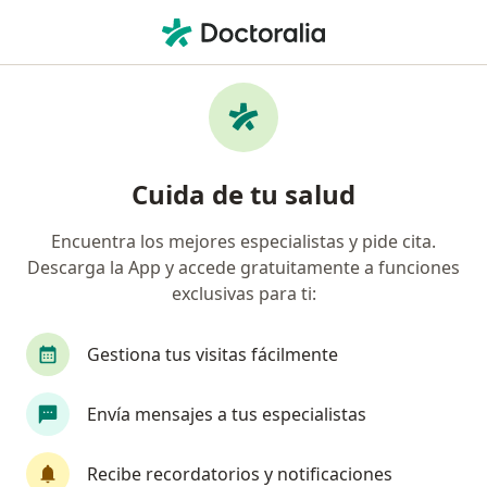
Men
Arritmias • Ibagué, Tolima
Filtros
• 1
Seguro
Mapa
Especialistas en Arritmias en Ibagué
Cuida de tu salud
Encuentra los mejores especialistas y pide cita.
¿Qué especialidad estás buscando?
Descarga la App y accede gratuitamente a funciones
Cardiólogo
Internista
Dermatólogo
exclusivas para ti:
Gestiona tus visitas fácilmente
Envía mensajes a tus especialistas
Recibe recordatorios y notificaciones