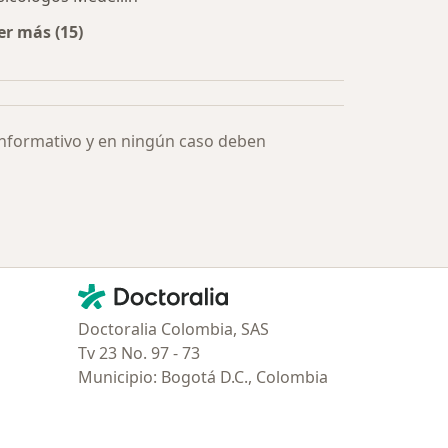
er más (15)
Más en esta categoría: Especialistas más solicitados
informativo y en ningún caso deben
Contacto
Doctoralia - Página de inicio
Doctoralia Colombia, SAS
Tv 23 No. 97 - 73
Municipio: Bogotá D.C., Colombia