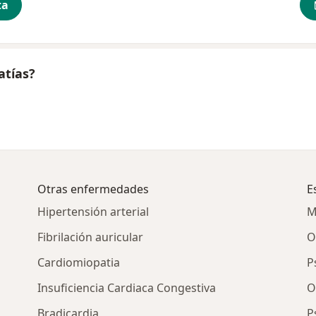
ta
atías?
Otras enfermedades
E
Hipertensión arterial
M
Fibrilación auricular
O
Cardiomiopatia
P
Insuficiencia Cardiaca Congestiva
O
Bradicardia
P