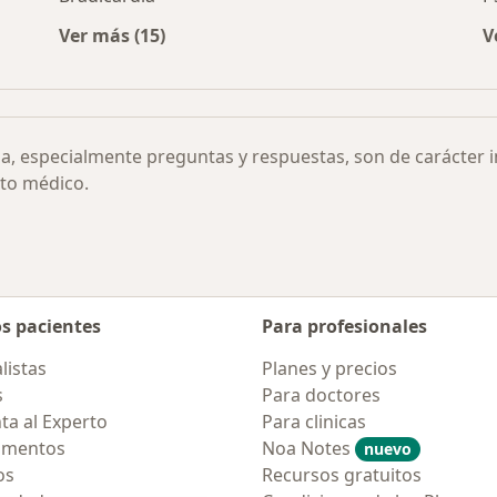
Ver más (15)
V
Más en esta categoría: Otras enfermedades
ia, especialmente preguntas y respuestas, son de carácter 
to médico.
os pacientes
Para profesionales
listas
Planes y precios
s
Para doctores
ta al Experto
Para clinicas
amentos
Noa Notes
nuevo
os
Recursos gratuitos