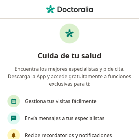
Men
Insuficiencia Cardiaca Congestiva • Ibagué, Tolima
Filtros
• 1
Seguro
Mapa
Especialistas en Insuficiencia Cardiaca
Cuida de tu salud
Congestiva en Ibagué
Encuentra los mejores especialistas y pide cita.
Descarga la App y accede gratuitamente a funciones
¿Qué especialidad estás buscando?
exclusivas para ti:
Internista
Cardiólogo
Nefrólogo
Gestiona tus visitas fácilmente
Envía mensajes a tus especialistas
Recibe recordatorios y notificaciones