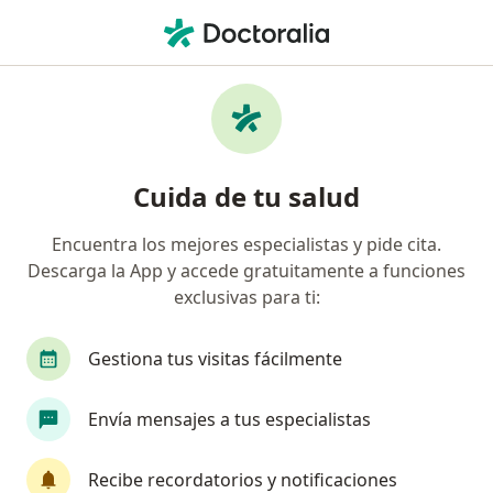
Men
¿Qué estás buscando?
Página De Inicio
Enfermedades
Miocardiopatía Hipertrófica En Niños
Miocardiopatía hipertrófica en
Cuida de tu salud
niños - Información, expertos y
Encuentra los mejores especialistas y pide cita.
preguntas frecuentes
Descarga la App y accede gratuitamente a funciones
exclusivas para ti:
Gestiona tus visitas fácilmente
Información
Pregunta al Experto
Envía mensajes a tus especialistas
Recibe recordatorios y notificaciones