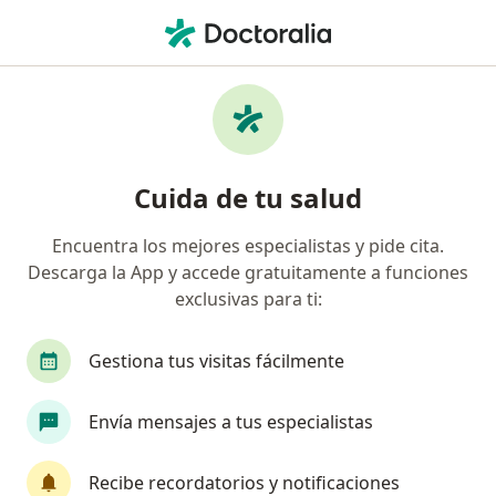
Men
Artritis Reumatoide Juvenil • Envigado, Antioquia
Filtros
• 1
Seguro
Mapa
Especialistas en Artritis Reumatoide Juvenil
Cuida de tu salud
en Envigado
Encuentra los mejores especialistas y pide cita.
Descarga la App y accede gratuitamente a funciones
¿Qué especialidad estás buscando?
exclusivas para ti:
Dermatólogo
Enfermero
Fisioterapeuta
Gestiona tus visitas fácilmente
Envía mensajes a tus especialistas
Recibe recordatorios y notificaciones