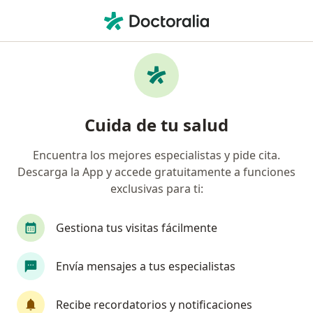
Men
¿Qué estás buscando?
Página De Inicio
Enfermedades
Enfermedad De Paget
Enfermedad de paget -
Cuida de tu salud
Información, expertos y
preguntas frecuentes
Encuentra los mejores especialistas y pide cita.
Descarga la App y accede gratuitamente a funciones
exclusivas para ti:
Gestiona tus visitas fácilmente
Información
Envía mensajes a tus especialistas
No descuides tu salud
Recibe recordatorios y notificaciones