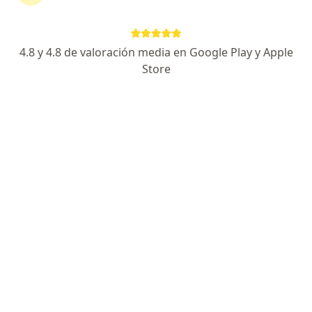
Escoge la consulta en línea para empezar o
continuar tu tratamiento sin salir de casa. Si lo
necesitas, también puedes reservar una cita
4.8 y 4.8 de valoración media en Google Play y Apple
presencial.
Store
Mostrar especialistas
¿Cómo funciona?
Expertos en enfermedad de paget
Andres Agualimpia Janning
Reumatólogo, Internista
Cali