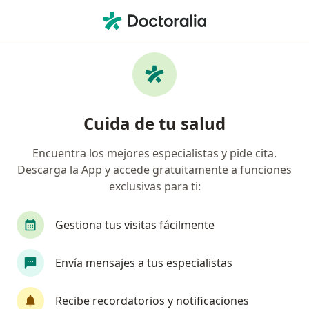
Men
¿Qué estás buscando?
Página De Inicio
Enfermedades
Deficiencia De Vitamina D
Deficiencia de vitamina d -
Cuida de tu salud
Información, expertos y
Encuentra los mejores especialistas y pide cita.
preguntas frecuentes
Descarga la App y accede gratuitamente a funciones
exclusivas para ti:
Gestiona tus visitas fácilmente
Información
Pregunta al Experto
Envía mensajes a tus especialistas
Recibe recordatorios y notificaciones