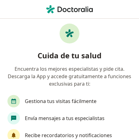
Men
¿Qué estás buscando?
Página De Inicio
Enfermedades
Polimiositis
Polimiositis - Información,
Cuida de tu salud
expertos y preguntas frecuentes
Encuentra los mejores especialistas y pide cita.
Descarga la App y accede gratuitamente a funciones
exclusivas para ti:
Información
Pregunta al Experto
Gestiona tus visitas fácilmente
Envía mensajes a tus especialistas
No descuides tu salud
Escoge la consulta en línea para empezar o
Recibe recordatorios y notificaciones