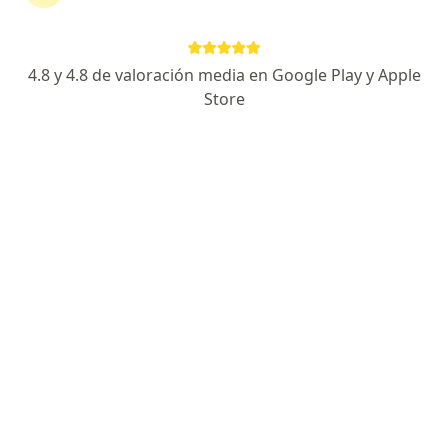
continuar tu tratamiento sin salir de casa. Si lo
necesitas, también puedes reservar una cita
presencial.
4.8 y 4.8 de valoración media en Google Play y Apple
Store
Mostrar especialistas
¿Cómo funciona?
Expertos en polimiositis
Edwin Castillo
Reumatólogo
Bucaramanga