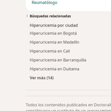
Reumatólogo
Búsquedas relacionadas
Hiperuricemia por ciudad
Hiperuricemia en Bogotá
Hiperuricemia en Medellín
Hiperuricemia en Cali
Hiperuricemia en Barranquilla
Hiperuricemia en Duitama
Ver más (14)
Más en esta categoría: Hiperuricem
Todos los contenidos publicados en Doctoral
considerarse un sustituto de un asesoramien