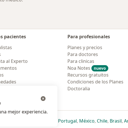
os pacientes
Para profesionales
listas
Planes y precios
s
Para doctores
ta al Experto
Para clinicas
amentos
Noa Notes
nuevo
os
Recursos gratuitos
medades
Condiciones de los Planes
tas Frecuentes
Doctoralia
ión para móvil
e
na mejor experiencia.
ueva pestaña
en una nueva pestaña
e abre en una nueva pestaña
se abre en una nueva pestaña
se abre en una nueva pestaña
se abre en una nueva pestaña
se abre en una nueva p
se abre en una
se abre e
se
Italia
,
Deutschland
,
Česko
,
Portugal
,
México
,
Chile
,
Brasil
,
A