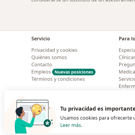
Servicio
Para l
Privacidad y cookies
Especia
Quiénes somos
Clínica
Contacto
Pregun
Empleos
Medic
Nuevas posiciones
Términos y condiciones
Servici
Enfer
Pregun
Aplicac
Tu privacidad es important
Usamos cookies para ofrecerte u
Leer más
.
se abre en una n
se abre 
s
Polska
,
Türkiye
,
España
,