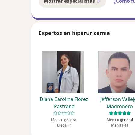
Mostrar especialistas
¿Cómo f
Expertos en hiperuricemia
Diana Carolina Florez
Jefferson Valle
Pastrana
Madroñero
Médico general
Médico general
Medellín
Manizales