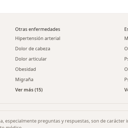
Otras enfermedades
E
Hipertensión arterial
M
Dolor de cabeza
O
Dolor articular
P
Obesidad
O
Migraña
P
Ver más (15)
V
ia por ciudad
Más en esta categoría: Otras enfermedades
ia, especialmente preguntas y respuestas, son de carácter 
to médico.